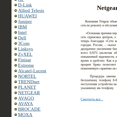
D-Link
Netgea
Allied Telesis
HUAWEI
Juniper
Компания Netgear объявил
сеть по ремонту и обслуж
IBM
Intel
«Основная причина перехо
сеть сервисных центров, а
Dell
теперь благодаря «Сети 
3Com
городах России, – сказал
Linksys
двукратное увеличение биз
всего 0,92% (включая об
ZyXEL
повышенной надежности, н
Finisar
время и удобство. Как и 
процент брака позволяет
Extreme
пожизненную гарантию на о
Alcatel-Lucent
NORTEL
Процедура замены устро
бесплатному телефону 8-
TRENDnet
поступления устройства на
PLANET
указанному им телефону.
NETGEAR
AVAGO
Смотреть все...
AVAYA
BROCADE
MOXA