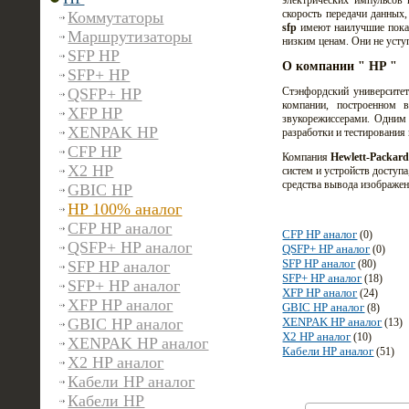
электрических импульсов 
скорость передачи данных
Коммутаторы
sfp
имеют наилучшие показ
Маршрутизаторы
низким ценам. Они не уступ
SFP HP
О компании " HP "
SFP+ HP
QSFP+ HP
Стэнфордский университе
компании, построенном 
XFP HP
звукорежиссерами. Одним
XENPAK HP
разработки и тестирования
CFP HP
Компания
Hewlett-Packard
X2 HP
систем и устройств доступа
средства вывода изображен
GBIC HP
HP 100% аналог
CFP HP аналог
CFP HP аналог
(0)
QSFP+ HP аналог
QSFP+ HP аналог
(0)
SFP HP аналог
SFP HP аналог
(80)
SFP+ HP аналог
(18)
SFP+ HP аналог
XFP HP аналог
(24)
XFP HP аналог
GBIC HP аналог
(8)
GBIC HP аналог
XENPAK HP аналог
(13)
X2 HP аналог
(10)
XENPAK HP аналог
Кабели HP аналог
(51)
X2 HP аналог
Кабели HP аналог
Кабели HP