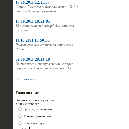
17.10.2011 12:11:37
Форум "Технологии безопасности - 2012":
начни год с удачных решений
17.10.2011 10:52:05
10 технических инноваций ближайшего
будущего
11.10.2011 13:50:36
Netgear сменила сервисного партнера в
России
02.10.2011 20:23:10
Возможность виртуализации центров
обработки данных на скоростях 10G
Смотреть все...
Голосование
Вы хотите принять участие
в нашем опросе?
Да, с удовольствием
У меня времени нет
Я не учавствую