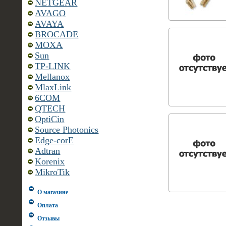
NETGEAR
AVAGO
AVAYA
BROCADE
MOXA
Sun
TP-LINK
Mellanox
MlaxLink
6COM
QTECH
OptiCin
Source Photonics
Edge-corE
Adtran
Korenix
MikroTik
О магазине
Оплата
Отзывы