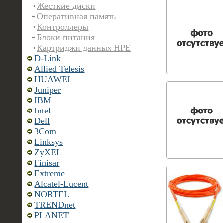
Жесткие диски
Оперативная память
Контроллеры
Блоки питания
Картриджи данных HPE
D-Link
Allied Telesis
HUAWEI
Juniper
IBM
Intel
Dell
3Com
Linksys
ZyXEL
Finisar
Extreme
Alcatel-Lucent
NORTEL
TRENDnet
PLANET