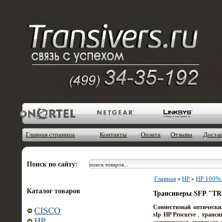
Главная страница
Контакты
Оплата
Отзывы
Доста
Поиск по сайту:
Главная
HP
HP 100% 
»
»
Каталог товаров
Трансиверы SFP "TR
Совместимый оптическ
CISCO
sfp HP Procurve
,
транси
HP