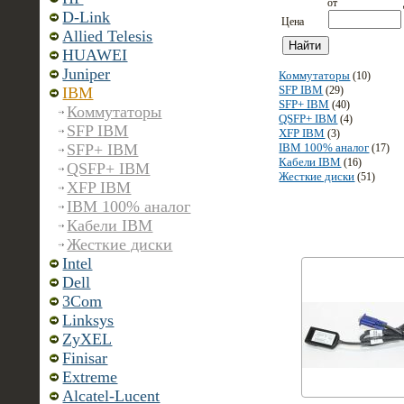
от
D-Link
Цена
Allied Telesis
HUAWEI
Juniper
Коммутаторы
(10)
SFP IBM
IBM
(29)
SFP+ IBM
(40)
Коммутаторы
QSFP+ IBM
(4)
SFP IBM
XFP IBM
(3)
SFP+ IBM
IBM 100% аналог
(17)
Кабели IBM
(16)
QSFP+ IBM
Жесткие диски
(51)
XFP IBM
IBM 100% аналог
Кабели IBM
Жесткие диски
Intel
Dell
3Com
Linksys
ZyXEL
Finisar
Extreme
Alcatel-Lucent