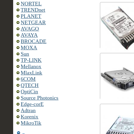
NORTEL
TRENDnet
PLANET
NETGEAR
AVAGO
AVAYA
BROCADE
MOXA
Sun
TP-LINK
Mellanox
MlaxLink
6COM
QTECH
OptiCin
Source Photonics
Edge-corE
Adtran
Korenix
MikroTik