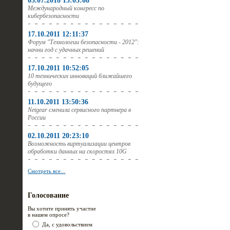
05.07.2018 15:03:08
Международный конгресс по
кибербезопасности
17.10.2011 12:11:37
Форум "Технологии безопасности - 2012":
начни год с удачных решений
17.10.2011 10:52:05
10 технических инноваций ближайшего
будущего
11.10.2011 13:50:36
Netgear сменила сервисного партнера в
России
02.10.2011 20:23:10
Возможность виртуализации центров
обработки данных на скоростях 10G
Смотреть все...
Голосование
Вы хотите принять участие
в нашем опросе?
Да, с удовольствием