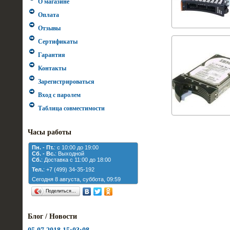
О магазине
Оплата
Отзывы
Сертификаты
Гарантия
Контакты
Зарегистрироваться
Вход с паролем
Таблица совместимости
Часы работы
Пн. - Пт.
: с 10:00 до 19:00
Cб. - Вс.
: Выходной
Cб.
: Доставка с 11:00 до 18:00
Тел.
: +7 (499) 34-35-192
Сегодня 8 августа, суббота, 09:59
Поделиться…
Блог / Новости