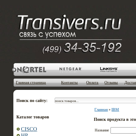
Главная страница
Контакты
Оплата
Отзывы
Доста
Поиск по сайту:
Главная
IBM
»
Каталог товаров
Поиск продукта в эт
CISCO
Название
HP