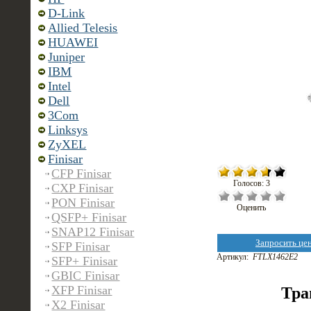
D-Link
Allied Telesis
HUAWEI
Juniper
IBM
Intel
Dell
3Com
Linksys
ZyXEL
Finisar
CFP Finisar
Голосов: 3
CXP Finisar
PON Finisar
Оценить
QSFP+ Finisar
SNAP12 Finisar
Запросить це
SFP Finisar
Артикул:
FTLX1462E2
SFP+ Finisar
GBIC Finisar
XFP Finisar
Тра
X2 Finisar