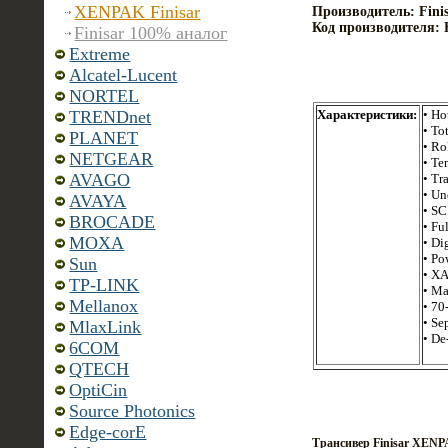
XENPAK Finisar
Производитель: Fini
Код производителя:
Finisar 100% аналог
Extreme
Alcatel-Lucent
NORTEL
Характеристики:
• Ho
TRENDnet
• To
PLANET
• Ro
NETGEAR
• Te
AVAGO
• Tr
• Un
AVAYA
• SC
BROCADE
• Fu
MOXA
• Di
• Po
Sun
• XA
TP-LINK
• Ma
Mellanox
• 70
• Se
MlaxLink
• De
6COM
QTECH
OptiCin
Source Photonics
Edge-corE
Трансивер Finisar XEN