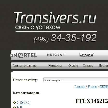
Главная страница
Контакты
Оплата
Отзывы
Доста
Поиск по сайту:
Главная
Finisar
XENPA
»
»
Каталог товаров
FTLX1462E
CISCO
HP