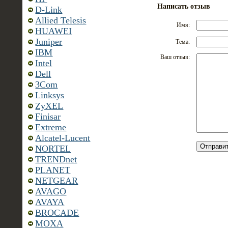
Написать отзыв
D-Link
Allied Telesis
Имя:
HUAWEI
Juniper
Тема:
IBM
Ваш отзыв:
Intel
Dell
3Com
Linksys
ZyXEL
Finisar
Extreme
Alcatel-Lucent
NORTEL
TRENDnet
PLANET
NETGEAR
AVAGO
AVAYA
BROCADE
MOXA