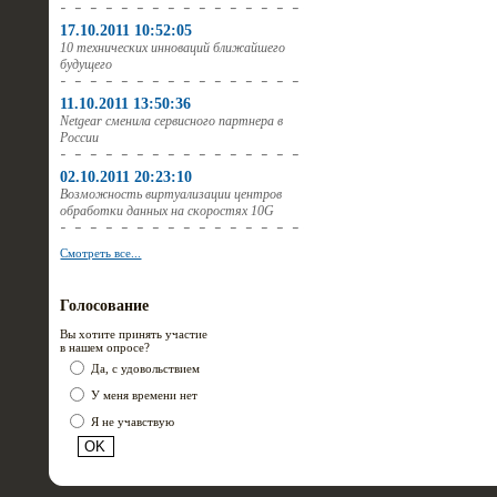
17.10.2011 10:52:05
10 технических инноваций ближайшего
будущего
11.10.2011 13:50:36
Netgear сменила сервисного партнера в
России
02.10.2011 20:23:10
Возможность виртуализации центров
обработки данных на скоростях 10G
Смотреть все...
Голосование
Вы хотите принять участие
в нашем опросе?
Да, с удовольствием
У меня времени нет
Я не учавствую