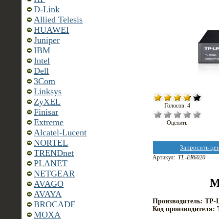
D-Link
Allied Telesis
HUAWEI
Juniper
IBM
Intel
Dell
3Com
Linksys
ZyXEL
Голосов: 4
Finisar
Extreme
Оценить
Alcatel-Lucent
NORTEL
Запросить це
TRENDnet
Артикул:
TL-ER6020
PLANET
NETGEAR
М
AVAGO
AVAYA
Производитель: TP-
BROCADE
Код производителя:
MOXA