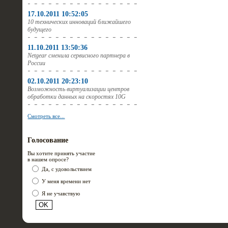
17.10.2011 10:52:05
10 технических инноваций ближайшего
будущего
11.10.2011 13:50:36
Netgear сменила сервисного партнера в
России
02.10.2011 20:23:10
Возможность виртуализации центров
обработки данных на скоростях 10G
Смотреть все...
Голосование
Вы хотите принять участие
в нашем опросе?
Да, с удовольствием
У меня времени нет
Я не учавствую