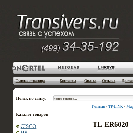
Главная страница
Контакты
Оплата
Отзывы
Доста
Поиск по сайту:
Главная
TP-LINK
Ма
»
»
Каталог товаров
TL-ER6020
CISCO
HP