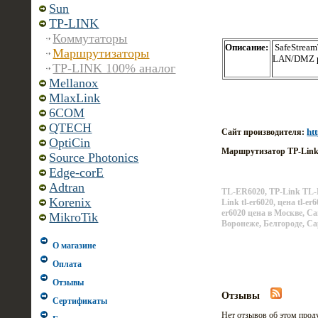
Sun
TP-LINK
Коммутаторы
Описание:
SafeStream
Маршрутизаторы
LAN/DMZ p
TP-LINK 100% аналог
Mellanox
MlaxLink
6COM
QTECH
ht
Сайт производителя:
OptiCin
Маршрутизатор TP-Lin
Source Photonics
Edge-corE
Adtran
TL-ER6020, TP-Link TL-E
Korenix
Link tl-er6020, цена tl-e
er6020 цена в Москве, С
MikroTik
Воронеже, Белгороде, Са
О магазине
Оплата
Отзывы
Отзывы
Сертификаты
Нет отзывов об этом прод