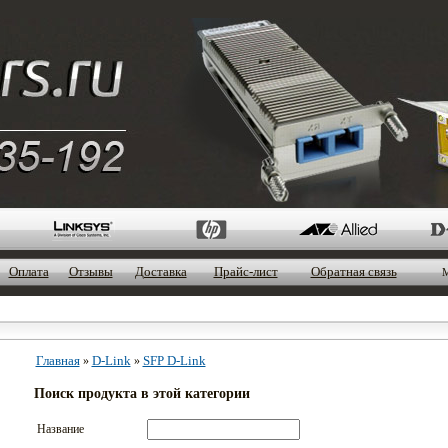
Оплата
Отзывы
Доставка
Прайс-лист
Обратная связь
М
Главная
D-Link
SFP D-Link
»
»
Поиск продукта в этой категории
Название