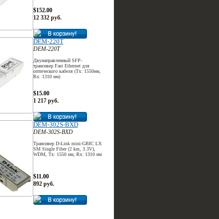
$152.00
12 332 руб.
DEM-220T
DEM-220T
Двунаправленный SFP-
трансивер Fast Ethernet для
оптического кабеля (Tx: 1550нм,
Rx: 1310 нм)
$15.00
1 217 руб.
DEM-302S-BXD
DEM-302S-BXD
Трансивер D-Link mini-GBIC LX
SM Single Fiber (2 km, 3.3V),
WDM, Tx: 1550 нм, Rx: 1310 нм
$11.00
892 руб.