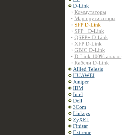
D-Link
Коммутаторы
Маршрутизаторы
SFP D-Link
SFP+ D-Link
QSFP+ D-Link
XFP D-Link
GBIC D-Link
D-Link 100% аналог
Кабели D-Link
Allied Telesis
HUAWEI
Juniper
IBM
Intel
Dell
3Com
Linksys
ZyXEL
Finisar
Extreme