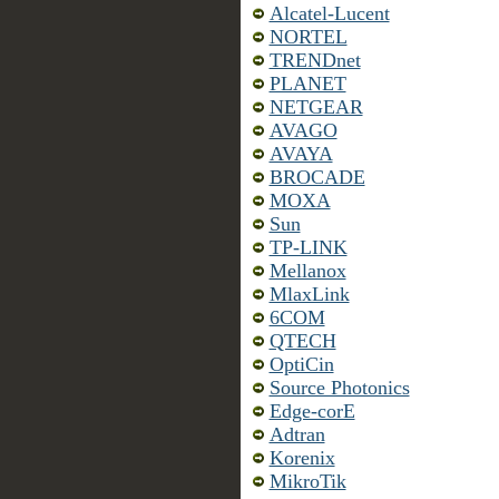
Alcatel-Lucent
NORTEL
TRENDnet
PLANET
NETGEAR
AVAGO
AVAYA
BROCADE
MOXA
Sun
TP-LINK
Mellanox
MlaxLink
6COM
QTECH
OptiCin
Source Photonics
Edge-corE
Adtran
Korenix
MikroTik