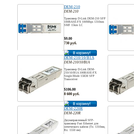
DEM-210
DEM-210
Трансивер D-Link DEM-210 SFP
100BASE-FX 100Mbps 1310nm
SMF 15km LC
$9.00
730 руб.
DEM-210/10/B1A
DEM-210/10/B1A
Трансивер D-Link DEM-
210/10/B1A 100BASE-FX
Single-Mode 15KM SFP
Transceiver
$106.00
8 600 руб.
DEM-220R
DEM-220R
Двунаправленный SFP-
трансивер Fast Ethernet для
оптического кабеля (Tx: 1310нм,
Rx: 1550 нм)