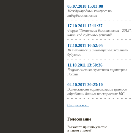
05.07.2018 15:03:08
Международный конгресс по
кибербезопасности
17.10.2011 12:11:37
Форум "Технологии безопасности - 2012":
начни год с удачных решений
17.10.2011 10:52:05
10 технических инноваций ближайшего
будущего
11.10.2011 13:50:36
Netgear сменила сервисного партнера в
России
02.10.2011 20:23:10
Возможность виртуализации центров
обработки данных на скоростях 10G
Смотреть все...
Голосование
Вы хотите принять участие
в нашем опросе?