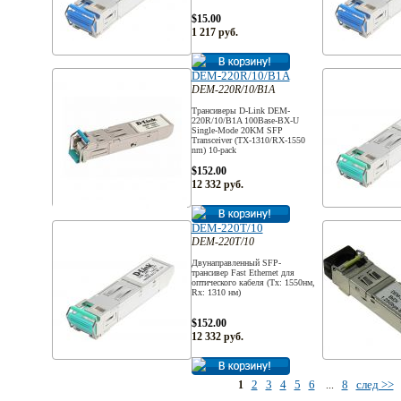
$15.00
1 217 руб.
DEM-220R/10/B1A
DEM-220R/10/B1A
Трансиверы D-Link DEM-
220R/10/B1A 100Base-BX-U
Single-Mode 20KM SFP
Transceiver (TX-1310/RX-1550
nm) 10-pack
$152.00
12 332 руб.
DEM-220T/10
DEM-220T/10
Двунаправленный SFP-
трансивер Fast Ethernet для
оптического кабеля (Tx: 1550нм,
Rx: 1310 нм)
$152.00
12 332 руб.
2
3
4
5
6
8
след >>
1
...