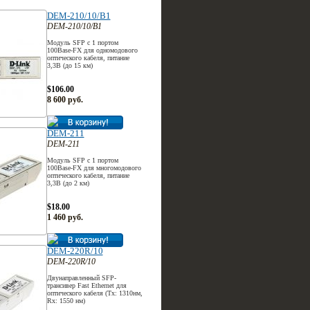
DEM-210/10/B1
DEM-210/10/B1
Модуль SFP с 1 портом
100Base-FX для одномодового
оптического кабеля, питание
3,3В (до 15 км)
$106.00
8 600 руб.
DEM-211
DEM-211
Модуль SFP с 1 портом
100Base-FX для многомодового
оптического кабеля, питание
3,3В (до 2 км)
$18.00
1 460 руб.
DEM-220R/10
DEM-220R/10
Двунаправленный SFP-
трансивер Fast Ethernet для
оптического кабеля (Tx: 1310нм,
Rx: 1550 нм)