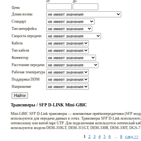
от
до
Цена
Длина волны
Стандарт
Тип интерфейса
Скорость передачи
Кабель
Тип кабеля
Коннектор
Расстояние передачи
Рабочая температура
Поддержка DDM
Напряжение
Трансиверы / SFP D-LINK Mini-GBIC
Mini-GBIC SFP D-Link трансиверы — компактные приёмопередатчики (SFP модул
используются для передачи данных в сетях. Трансиверы SFP D-Link используютс
оптоволокну или витой паре UTP. Для подключения используется оптический каб
используются модели DEM-310GT, DEM-311GT, DEM-330R, DEM-330T, DGS-7
2
3
4
5
6
8
след >>
1
...