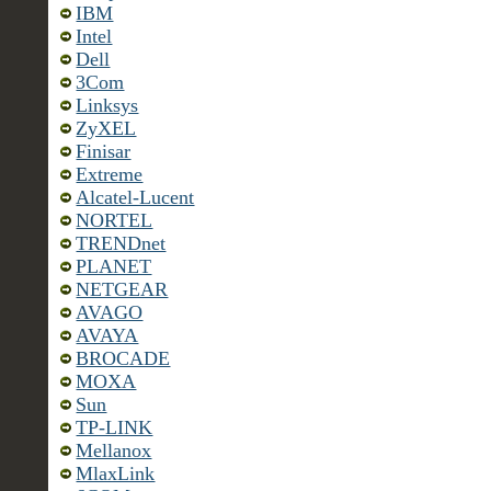
IBM
Intel
Dell
3Com
Linksys
ZyXEL
Finisar
Extreme
Alcatel-Lucent
NORTEL
TRENDnet
PLANET
NETGEAR
AVAGO
AVAYA
BROCADE
MOXA
Sun
TP-LINK
Mellanox
MlaxLink