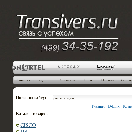
Главная страница
Контакты
Оплата
Отзывы
Доста
Поиск по сайту:
Главная
D-Link
Комм
»
»
Каталог товаров
CISCO
HP