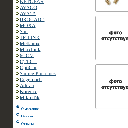
NETGEAR
AVAGO
AVAYA
BROCADE
MOXA
Sun
TP-LINK
Mellanox
MlaxLink
6COM
QTECH
OptiCin
Source Photonics
Edge-corE
Adtran
Korenix
MikroTik
О магазине
Оплата
Отзывы