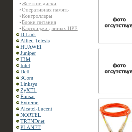
Жесткие диски
Оперативная память
Контроллеры
Блоки питания
Картриджи данных HPE
D-Link
Allied Telesis
HUAWEI
Juniper
IBM
Intel
Dell
3Com
Linksys
ZyXEL
Finisar
Extreme
Alcatel-Lucent
NORTEL
TRENDnet
PLANET