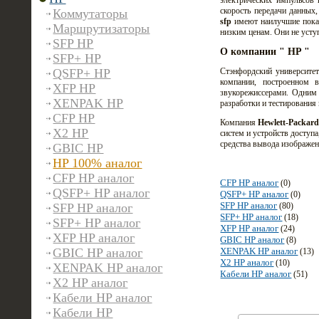
электрических импульсов 
скорость передачи данных
Коммутаторы
sfp
имеют наилучшие показ
Маршрутизаторы
низким ценам. Они не уступ
SFP HP
О компании " HP "
SFP+ HP
QSFP+ HP
Стэнфордский университе
компании, построенном 
XFP HP
звукорежиссерами. Одним
XENPAK HP
разработки и тестирования
CFP HP
Компания
Hewlett-Packard
X2 HP
систем и устройств доступа
средства вывода изображен
GBIC HP
HP 100% аналог
CFP HP аналог
CFP HP аналог
(0)
QSFP+ HP аналог
QSFP+ HP аналог
(0)
SFP HP аналог
SFP HP аналог
(80)
SFP+ HP аналог
(18)
SFP+ HP аналог
XFP HP аналог
(24)
XFP HP аналог
GBIC HP аналог
(8)
GBIC HP аналог
XENPAK HP аналог
(13)
X2 HP аналог
(10)
XENPAK HP аналог
Кабели HP аналог
(51)
X2 HP аналог
Кабели HP аналог
Кабели HP