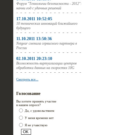
Форум "Технологии безопасности - 2012":
начни год с удачных решений
17.10.2011 10:52:05
10 технических инноваций ближайшего
будущего
11.10.2011 13:50:36
Netgear сменила сервисного партнера в
России
02.10.2011 20:23:10
Возможность виртуализации центров
обработки данных на скоростях 10G
Смотреть все...
Голосование
Вы хотите принять участие
в нашем опросе?
Да, с удовольствием
У меня времени нет
Я не учавствую