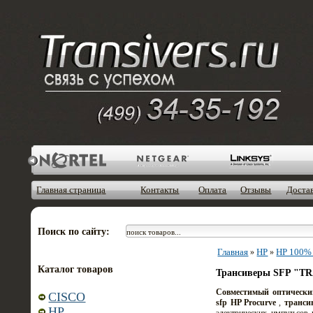
Главная страница
Контакты
Оплата
Отзывы
Доста
Поиск по сайту:
Главная
HP
HP 100% 
»
»
Каталог товаров
Трансиверы SFP "TR
Совместимый оптическ
CISCO
sfp HP Procurve
,
транси
HP