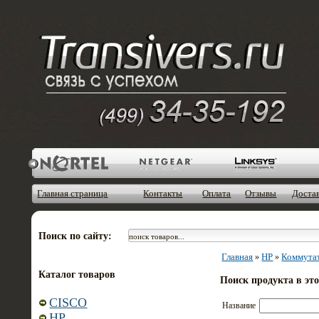
Главная страница
Контакты
Оплата
Отзывы
Доста
Поиск по сайту:
Главная
HP
Коммута
»
»
Каталог товаров
Поиск продукта в эт
CISCO
Название
HP