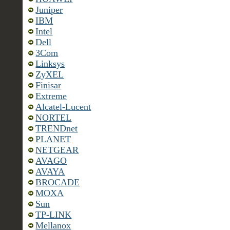
Juniper
IBM
Intel
Dell
3Com
Linksys
ZyXEL
Finisar
Extreme
Alcatel-Lucent
NORTEL
TRENDnet
PLANET
NETGEAR
AVAGO
AVAYA
BROCADE
MOXA
Sun
TP-LINK
Mellanox