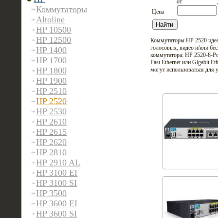
от
Коммутаторы
Цена
Altoline
HP 10500
HP 12500
Коммутаторы HP 2520 идеал
голосовых, видео и/или бе
HP 1400
коммутатора: HP 2520-8-P
HP 1700
Fast Ethernet или Gigabit 
HP 1800
могут использоваться для
HP 1900
HP 2510
HP 2520
HP 2530
HP 2610
HP 2615
HP 2620
HP 2810
HP 2910 AL
HP 3100 EI
HP 3100 SI
HP 3500
HP 3600 EI
HP 3600 SI